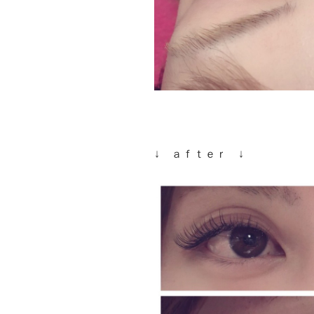
↓ ａｆｔｅｒ ↓