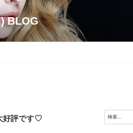
Z) BLOG
検
大好評です♡
索: