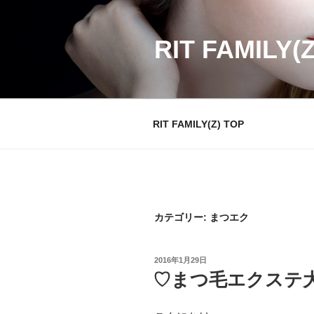
コ
ン
テ
RIT FAMILY(
ン
ツ
へ
ス
RIT FAMILY(Z) TOP
キ
ッ
プ
カテゴリー:
まつエク
投
2016年1月29日
稿
♡まつ毛エクステ
日: