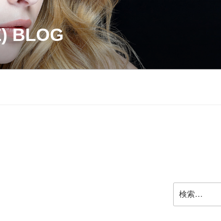
Z) BLOG
検
索: