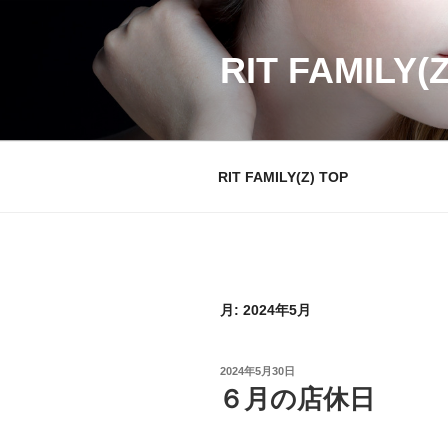
コ
ン
テ
RIT FAMILY(
ン
ツ
へ
ス
RIT FAMILY(Z) TOP
キ
ッ
プ
月:
2024年5月
投
2024年5月30日
稿
６月の店休日
日: