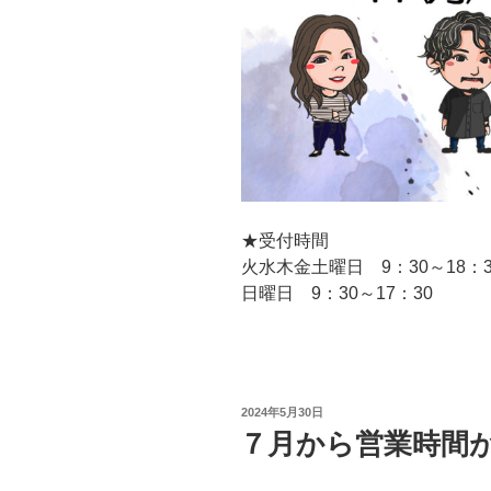
★受付時間
火水木金土曜日 9：30～18：3
日曜日 9：30～17：30
投
2024年5月30日
稿
７月から営業時間
日: