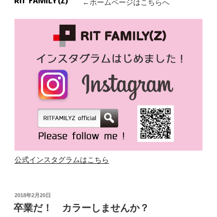
←ホームページはこちらへ
公式インスタグラムはこちら
投
2018年2月20日
稿
卒業だ！ カラーしませんか？
日: