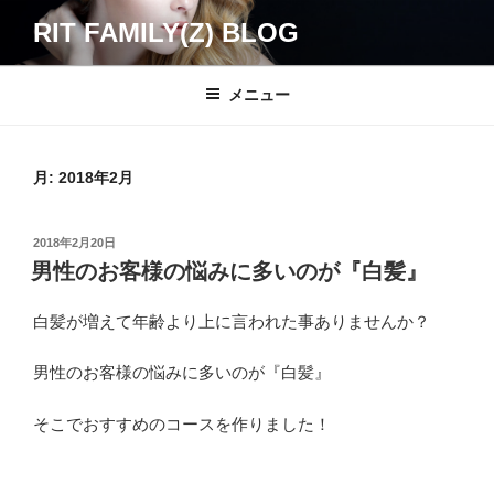
コ
RIT FAMILY(Z) BLOG
ン
テ
ン
メニュー
ツ
へ
ス
月:
2018年2月
キ
ッ
投
2018年2月20日
プ
稿
男性のお客様の悩みに多いのが『白髪』
日:
白髪が増えて年齢より上に言われた事ありませんか？
男性のお客様の悩みに多いのが『白髪』
そこでおすすめのコースを作りました！