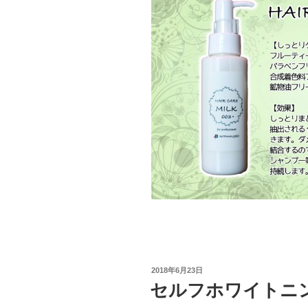
投
2018年6月23日
稿
セルフホワイトニ
日: