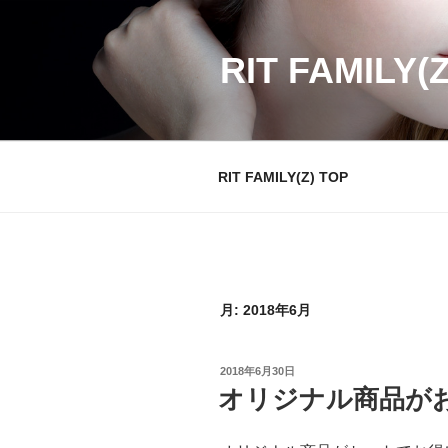
コ
ン
テ
RIT FAMILY(
ン
ツ
へ
ス
RIT FAMILY(Z) TOP
キ
ッ
プ
月:
2018年6月
投
2018年6月30日
稿
オリジナル商品が
日: