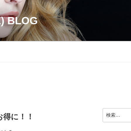
Z) BLOG
検
お得に！！
索: