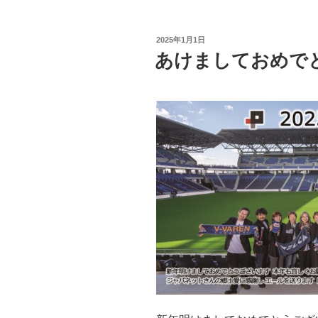
投
2025年1月1日
稿
あけましておめで
日: