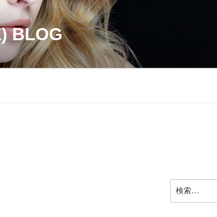
Z) BLOG
検
索: