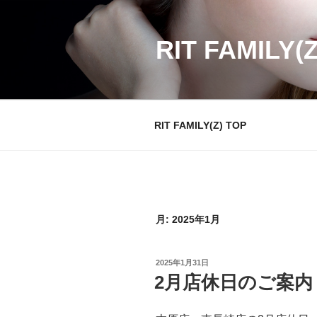
コ
ン
テ
RIT FAMILY(
ン
ツ
へ
ス
RIT FAMILY(Z) TOP
キ
ッ
プ
月:
2025年1月
投
2025年1月31日
稿
2月店休日のご案内
日: