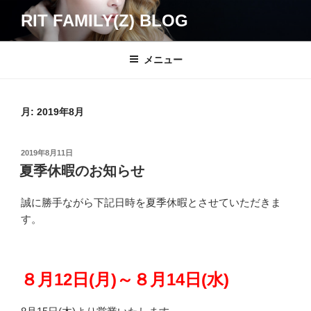
コ
RIT FAMILY(Z) BLOG
ン
テ
ン
メニュー
ツ
へ
ス
月:
2019年8月
キ
ッ
投
2019年8月11日
プ
稿
夏季休暇のお知らせ
日:
誠に勝手ながら下記日時を夏季休暇とさせていただきま
す。
８月12日(月)～８月14日(水)