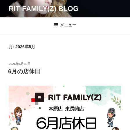
コ
RIT FAMILY(Z) BLOG
ン
テ
ン
メニュー
ツ
へ
ス
月:
2026年5月
キ
ッ
投
2026年5月30日
プ
稿
6月の店休日
日: