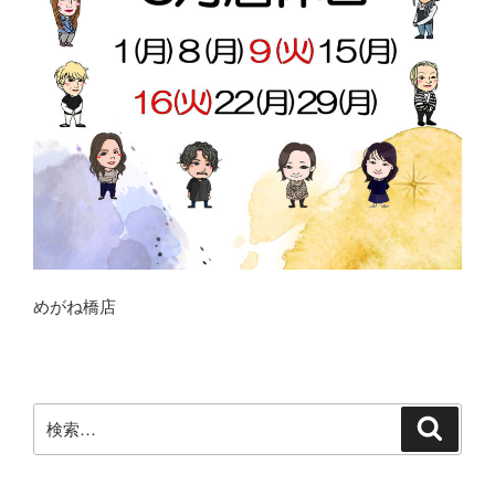
めがね橋店
検
検
索
索: