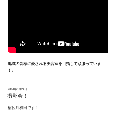
地域の皆様に愛される美容室を目指して頑張っていま
す。
投
2014年8月24日
稿
撮影会！
日:
稲佐店横田です！