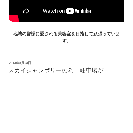
地域の皆様に愛される美容室を目指して頑張っていま
す。
投
2014年8月24日
稿
スカイジャンボリーの為 駐車場が…
日:
おはようございます！ RITFAMILYZ 稲佐店横田です！
本日は 毎年恒例 長崎の音楽好きが集まる スカイジ
ャンボリーがあります。
その為
お店周辺の駐車場が朝から夜9:00ぐらいまで満車になる