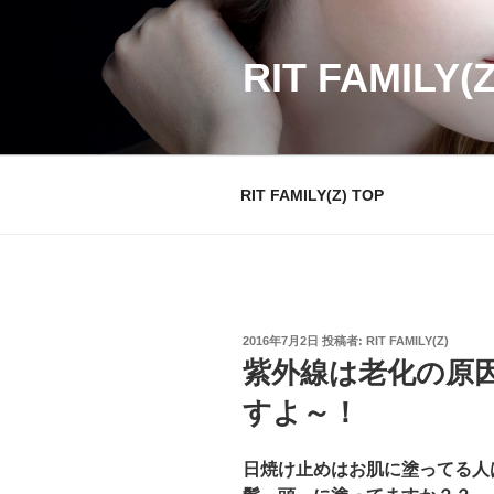
コ
ン
テ
RIT FAMILY(
ン
ツ
へ
ス
RIT FAMILY(Z) TOP
キ
ッ
プ
投
2016年7月2日
投稿者:
RIT FAMILY(Z)
稿
紫外線は老化の原
日:
すよ～！
日焼け止めはお肌に塗ってる人