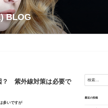
Z) BLOG
検
因？ 紫外線対策は必要で
索:
最近の投稿
は多いですが