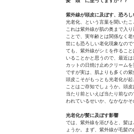
髪 頭 に塗ってますか？？
紫外線が頭皮に及ぼす、恐ろし
光老化、という言葉を聞いたこ
これは紫外線が肌の奥まで入り
ことで、実年齢とは関係なく老
世にも恐ろしい老化現象なので
ても、紫外線がシミを作ること
いることかと思うので、最近は
カットの日焼け止めクリームを
ですが実は、肌よりも多くの紫
頭皮こそがもっとも光老化が起
ことはご存知でしょうか。頭皮
当たり前といえば当たり前なの
われているせいか、なかなかそ
光老化が髪に及ぼす影響
では、紫外線を浴びると、髪は
ょうか。まず、紫外線が毛髪の